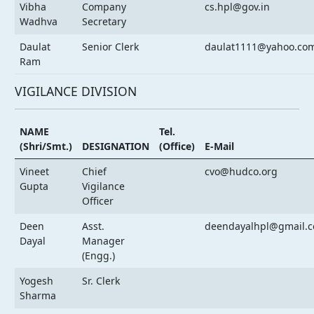
Vibha
Company
cs.hpl@gov.in
Wadhva
Secretary
Daulat
Senior Clerk
daulat1111@yahoo.co
Ram
VIGILANCE DIVISION
NAME
Tel.
(Shri/Smt.)
DESIGNATION
(Office)
E-Mail
Vineet
Chief
cvo@hudco.org
Gupta
Vigilance
Officer
Deen
Asst.
deendayalhpl@gmail.
Dayal
Manager
(Engg.)
Yogesh
Sr. Clerk
Sharma