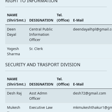
RIGHT TO INFORMATION
NAME
Tel.
(Shri/Smt.)
DESIGNATION
(Office)
E-Mail
Deen
Central Public
deendayalhpl@gmail.
Dayal
Information
Officer
Yogesh
Sr. Clerk
Sharma
SECURITY AND TRASPORT DIVISION
NAME
Tel.
(Shri/Smt.)
DESIGNATION
(Office)
E-Mail
Desh Raj
Asst Admn
desh72@gmail.com
Officer
Mukesh
Executive Law
mkmukeshthakur1@gm