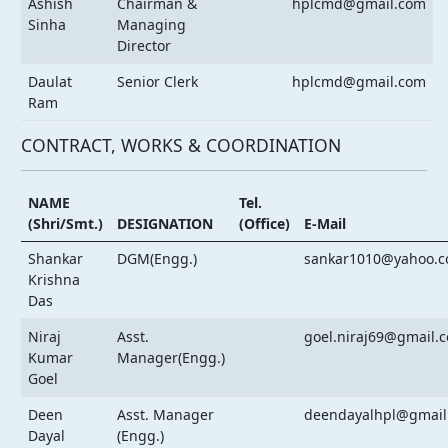
Ashish
Chairman &
hplcmd@gmail.com
Sinha
Managing
Director
Daulat
Senior Clerk
hplcmd@gmail.com
Ram
CONTRACT, WORKS & COORDINATION
NAME
Tel.
(Shri/Smt.)
DESIGNATION
(Office)
E-Mail
Shankar
DGM(Engg.)
sankar1010@yahoo.
Krishna
Das
Niraj
Asst.
goel.niraj69@gmail.
Kumar
Manager(Engg.)
Goel
Deen
Asst. Manager
deendayalhpl@gmail
Dayal
(Engg.)